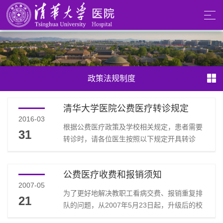
政策法规制度
清华大学医院公费医疗转诊规定
2016-03
根据公费医疗政策及学校相关规定，患者需要
31
转诊时，请各位医生按照以下规定开具转诊
单：一、在职教工、学生、退休教工转往北医
三院。二、新102人员（102-741号以后的102
公费医疗收费和报销须知
人员）一般转往中日友好医院，少数转往北医
2007-05
三院或其它医院，可根据患者的医疗证（蓝
为了更好地解决教职工看病交费、报销重复排
21
本）确认其可以转往的上级医院。三、退休教
队的问题，从2007年5月23日起，升级后的校
工、退休新102人员到就近医院住院需开转诊
医院收费系统及会计核算中心公费医疗报销系
单。除上述情况外，到就近医院门诊就诊无需