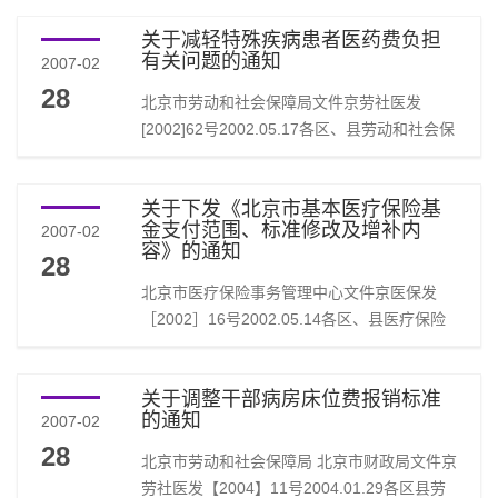
关于减轻特殊疾病患者医药费负担
有关问题的通知
2007-02
28
北京市劳动和社会保障局文件京劳社医发
[2002]62号2002.05.17各区、县劳动和社会保
障局，各定点医疗机构：为减轻肾透析、肾移
植、恶性肿瘤及精神病患者的负担，保证其基
关于下发《北京市基本医疗保险基
本医疗，经研究对此部分患者的医疗费报销问
金支付范围、标准修改及增补内
2007-02
题进行调整，现将有关问题通知如下：一、肾
容》的通知
28
透析患者在门诊因病情需要，所进行的检查、
治疗及使用的相关药品（抗感染用药、抗高血
北京市医疗保险事务管理中心文件京医保发
压药、抗贫血药、降血糖药及胰岛素、影响骨
［2002］16号2002.05.14各区、县医疗保险
代谢药、调节水电解质及酸碱平衡用药）纳
经办机构，各定点医疗机构：为保证我市基本
入...
医疗保险制度改革的顺利实施，加强对定点医
关于调整干部病房床位费报销标准
疗机构的诊疗项目、医疗服务设施范围的管
的通知
2007-02
理，根据北京市劳动和社会保障局等五局关于
28
印发《北京市基本医疗保险诊疗项目范围管理
北京市劳动和社会保障局 北京市财政局文件京
暂行办法》（京劳社医发[2001]14号）和《北
劳社医发【2004】11号2004.01.29各区县劳