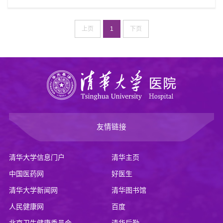
京市基本医疗保险服务设施范围管理暂行办
动保障局、财政局、各有关单位：根据北京市
法》（京劳社医发[2001]15号）文件精神，经
物价局、卫生局印发的《关于改革本市非营利
研究...
上页
1
下页
性医疗机构新建改建病房楼病房床位费审批管
理办法的通知》（京价（医）字[2003]121
号），现将享受公费医疗医疗照顾人员住院床
位费报销标准通知如下：1、享受副部级医疗
照顾人员干部病房床位费报销标准每人每天不
超过100元；享受司局级医疗照顾人员干部病
房...
友情链接
清华大学信息门户
清华主页
中国医药网
好医生
清华大学新闻网
清华图书馆
人民健康网
百度